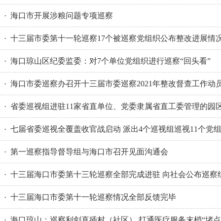
· 海口市开展涉粮问题专项巡察
· 十三届市委第十一轮巡察17个被巡察党组织公布整改进展情
· 海口琼山区纪委监委：对7个单位党组织进行巡察“回头看”
· 海口市委巡察办召开十三届市委巡察2021年整改督查工作动
· 省委巡视组进驻11家省直单位、党委隶属省直工委管理的园
· 七届省委巡视全覆盖收官战启动 派出4个巡视组巡视11个党
· 第一巡察指导督导组与海口市召开见面沟通会
· 十三届海口市委第十三轮巡察全部完成进驻 向社会公布巡察
· 十三届海口市委第十一轮巡察情况全部反馈完毕
· 海口琼山：巡察利剑直插村（社区） 打通医疗服务末梢“堵点