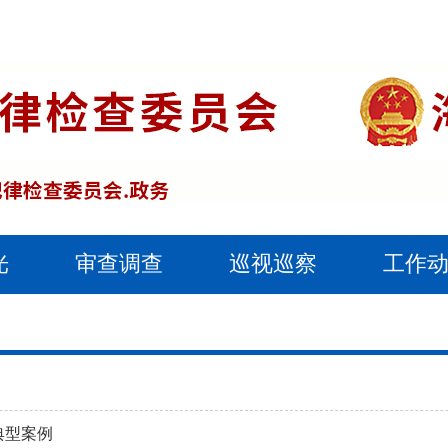
光
审查调查
巡视巡察
工作
典型案例