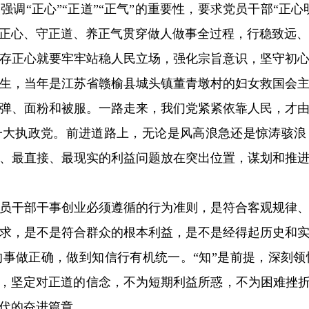
调“正心”“正道”“正气”的重要性，要求党员干部“正心
正心、守正道、养正气贯穿做人做事全过程，行稳致远、
存正心就要牢牢站稳人民立场，强化宗旨意识，坚守初
生，当年是江苏省赣榆县城头镇董青墩村的妇女救国会
弹、面粉和被服。一路走来，我们党紧紧依靠人民，才由
一大执政党。前进道路上，无论是风高浪急还是惊涛骇浪
、最直接、最现实的利益问题放在突出位置，谋划和推
员干部干事创业必须遵循的行为准则，是符合客观规律
求，是不是符合群众的根本利益，是不是经得起历史和
事做正确，做到知信行有机统一。“知”是前提，深刻
心，坚定对正道的信念，不为短期利益所惑，不为困难挫折
代的奋进篇章。