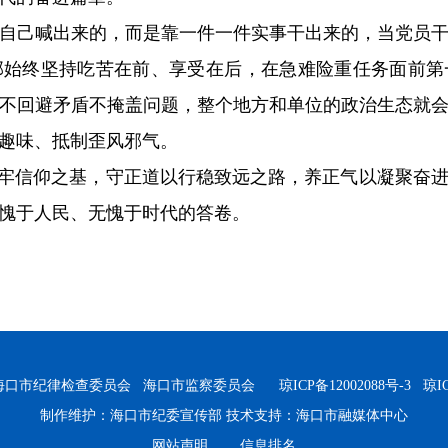
自己喊出来的，而是靠一件一件实事干出来的，当党员
部始终坚持吃苦在前、享受在后，在急难险重任务面前第
不回避矛盾不掩盖问题，整个地方和单位的政治生态就
趣味、抵制歪风邪气。
筑牢信仰之基，守正道以行稳致远之路，养正气以凝聚奋
愧于人民、无愧于时代的答卷。
海口市纪律检查委员会 海口市监察委员会
琼ICP备12002088号-3
琼ICP
制作维护：海口市纪委宣传部 技术支持：
海口市融媒体中心
网站声明
信息排名