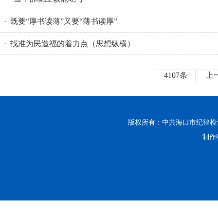
· 既要“厚书读薄”又要“薄书读厚”
· 找准为民造福的着力点（思想纵横）
4107条
上
版权所有：中共海口市纪律
制作