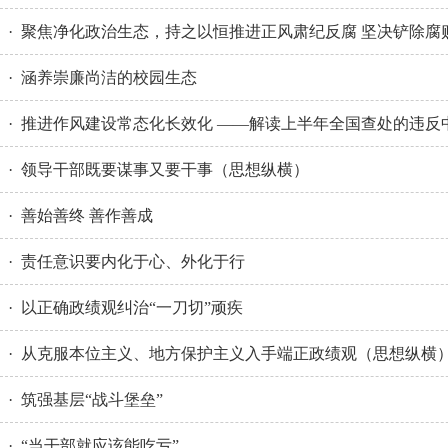
· 聚焦净化政治生态，持之以恒推进正风肃纪反腐 坚决铲除腐
· 涵养崇廉尚洁的校园生态
· 推进作风建设常态化长效化 ——解读上半年全国查处的违反
· 领导干部既要谋事又要干事（思想纵横）
· 善始善终 善作善成
· 责任意识要内化于心、外化于行
· 以正确政绩观纠治“一刀切”顽疾
· 从克服本位主义、地方保护主义入手端正政绩观（思想纵横
· 筑强基层“战斗堡垒”
· “当干部就应该能吃亏”