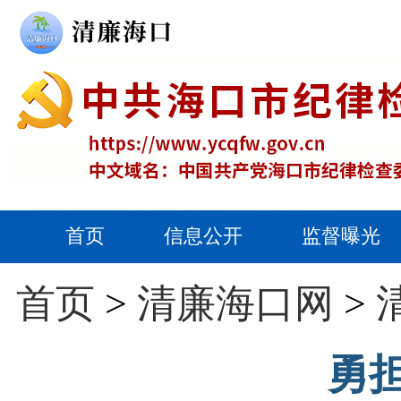
首页
信息公开
监督曝光
首页
>
清廉海口网
>
勇