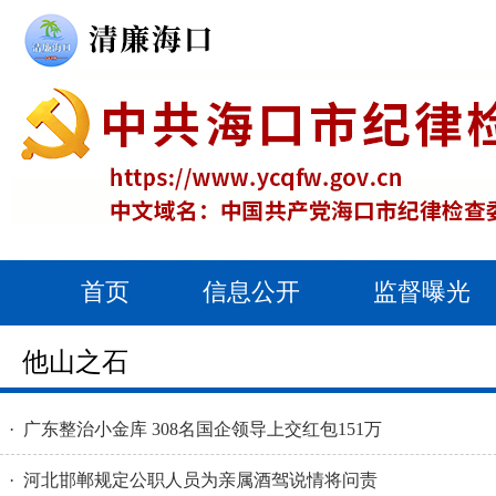
首页
信息公开
监督曝光
他山之石
· 广东整治小金库 308名国企领导上交红包151万
· 河北邯郸规定公职人员为亲属酒驾说情将问责