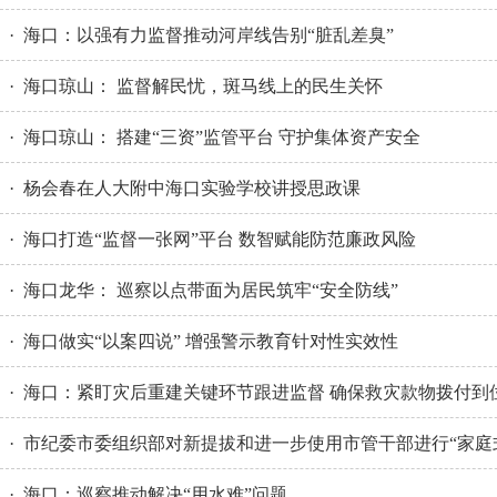
· 海口：以强有力监督推动河岸线告别“脏乱差臭”
· 海口琼山： 监督解民忧，斑马线上的民生关怀
· 海口琼山： 搭建“三资”监管平台 守护集体资产安全
· 杨会春在人大附中海口实验学校讲授思政课
· 海口打造“监督一张网”平台 数智赋能防范廉政风险
· 海口龙华： 巡察以点带面为居民筑牢“安全防线”
· 海口做实“以案四说” 增强警示教育针对性实效性
· 海口：紧盯灾后重建关键环节跟进监督 确保救灾款物拨付到
· 市纪委市委组织部对新提拔和进一步使用市管干部进行“家庭
· 海口：巡察推动解决“用水难”问题