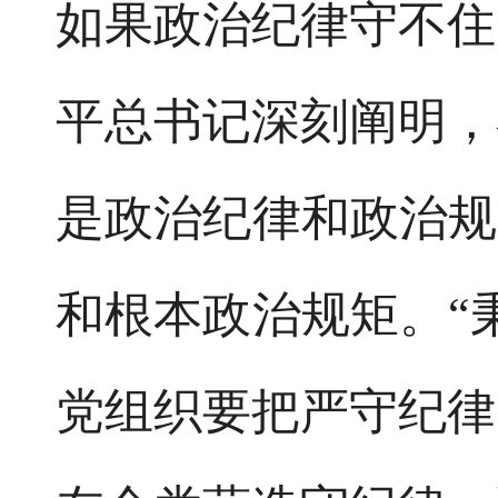
如果政治纪律守不住
平总书记深刻阐明，
是政治纪律和政治规
和根本政治规矩。“
党组织要把严守纪律