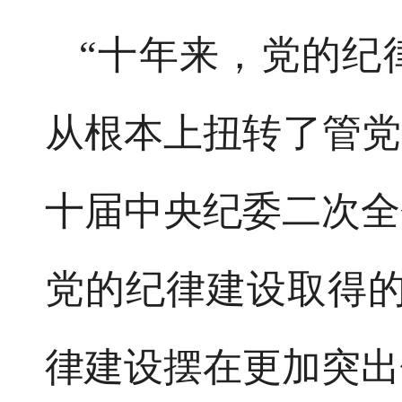
“十年来，党的纪
从根本上扭转了管党治
十届中央纪委二次全
党的纪律建设取得的
律建设摆在更加突出