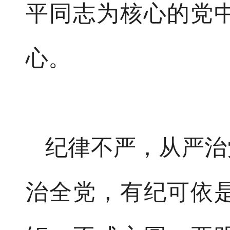
平同志为核心的党
心。
纪律不严，从严治
治全党，有纪可依