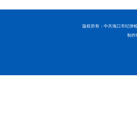
版权所有：中共海口市纪律
制作