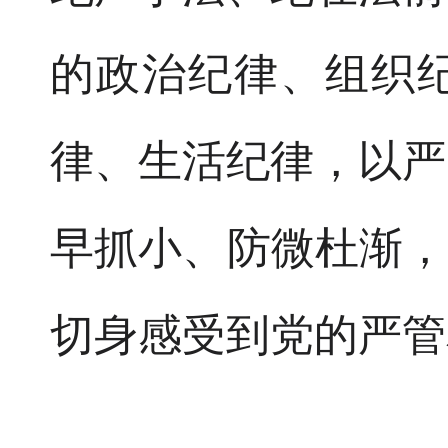
的政治纪律、组织
律、生活纪律，以严
早抓小、防微杜渐，
切身感受到党的严管