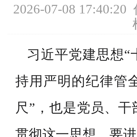
2026-07-08 17
习近平党建思想“
持用严明的纪律管全
尺”，也是党员、干
贯彻这一思想，要进