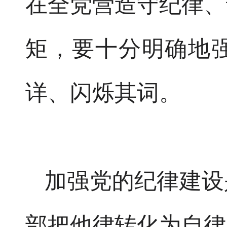
在全党营造守纪律、
矩，要十分明确地
详、闪烁其词。
加强党的纪律建设
部把他律转化为自律