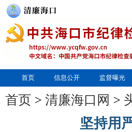
首页
信息公开
监督曝光
首页
>
清廉海口网
>
坚持用