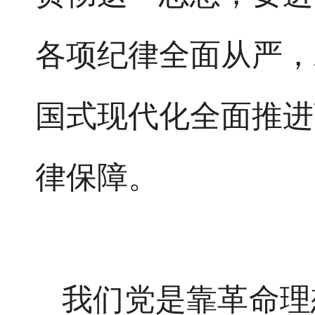
各项纪律全面从严，
国式现代化全面推进
律保障。
我们党是靠革命理