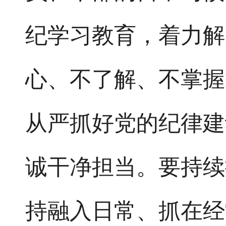
纪学习教育，着力解
心、不了解、不掌握
从严抓好党的纪律建
诚干净担当。要持续
持融入日常、抓在经