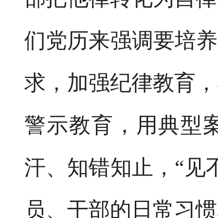
们党历来强调要培养
求，加强纪律教育，
警示教育，用典型
汗、知错知止，“见
员、干部的日常习惯