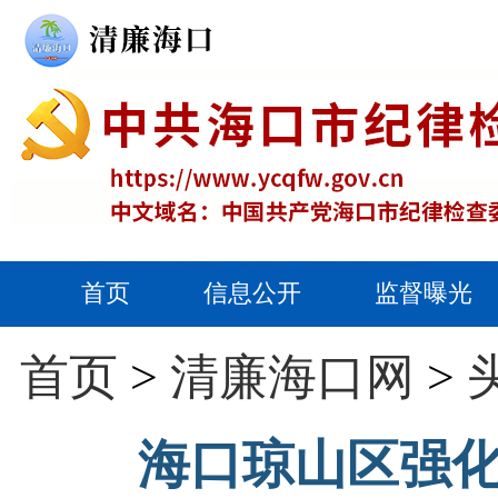
首页
信息公开
监督曝光
首页
>
清廉海口网
>
海口琼山区强化