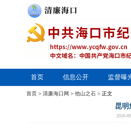
首页
信息公开
监督曝
首页
>
清廉海口网
>
他山之石
> 正文
昆明
2026