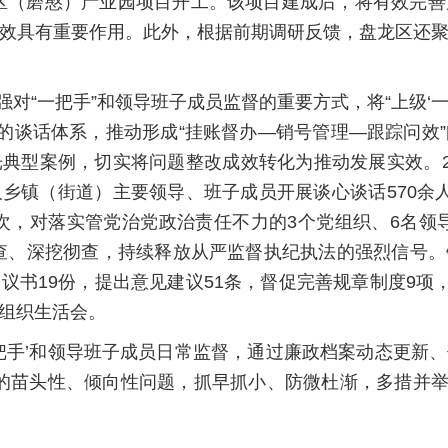
区（磨憨）产业园项目开工。该项目建成后，将有效完
效具有重要作用。此外，根据前期调研反馈，盘龙区还
对“一把手”和领导班子成员监督的重要方式，将“上级‘一把
”的谈话体系，推动形成“挂账督办—销号管理—跟踪问效
典型案例，切实将问题整改成效转化为推动发展实效。2
乡镇（街道）主要领导、班子成员开展谈心谈话570余
7场次，对落实管党治党政治责任不力的3个党组织、6名领
查、深挖彻查，持续释放从严监督执纪执法的强烈信号
议书19份，提出意见建议51条，督促完善规章制度9项，
组织生活会。
一把手’和领导班子成员日常监督，通过廉政档案动态更新
现的苗头性、倾向性问题，抓早抓小、防微杜渐，多措并举拧