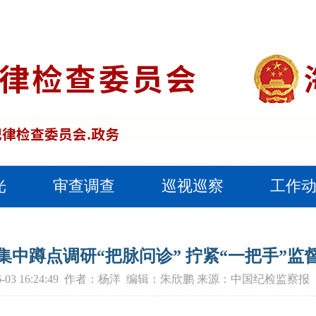
光
审查调查
巡视巡察
工作
集中蹲点调研“把脉问诊” 拧紧“一把手”监
-06-03 16:24:49 作者：杨洋 编辑：朱欣鹏 来源：中国纪检监察