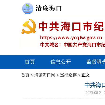
首页
信息公开
监督曝
首页
>
清廉海口网
>
巡视巡察
> 正文
中共海
2023-0