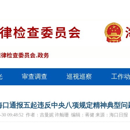
光
审查调查
巡视巡察
工作
海口通报五起违反中央八项规定精神典型问
-12-30 09:48:52 作者：吉曼妮 许舢珊 编辑：蒋健 来源：海口日