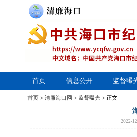
首页
信息公开
监督曝
首页
>
清廉海口网
>
监督曝光
> 正文
2022