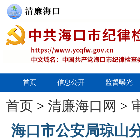
首页
信息公开
监督曝光
首页
>
清廉海口网
>
海口市公安局琼山