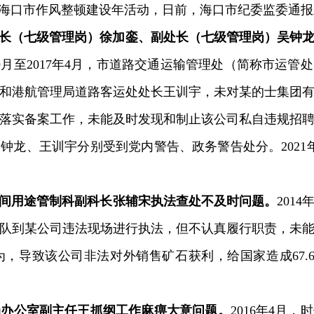
口市作风整顿建设年活动，日前，海口市纪委监委通报
长（七级管理岗）徐加銮、副处长（七级管理岗）吴钟
6年9月至2017年4月，市道路交通运输管理处（简称市运
和港航管理局道路客运处处长王训宇，未对某的士集团
落实备案工作，未能及时发现和制止该公司私自违规招
，吴钟龙、王训宇分别受到党内警告、政务警告处分。202
间用途管制科副科长张辅宋执法查处不及时问题。
201
队到某公司违法现场进行执法，但不认真履行职责，未
，导致该公司非法对外销售矿石获利，给国家造成67.
办公室副主任王抓纲工作麻痹大意问题。
2016年4月