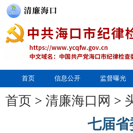
首页
信息公开
监督曝光
首页
>
清廉海口网
>
七届省