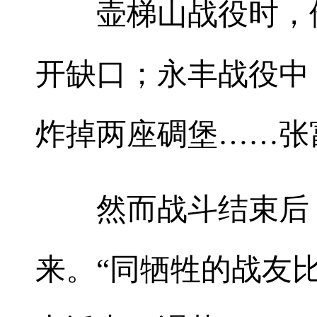
壶梯山战役时，他
开缺口；永丰战役中
炸掉两座碉堡……张
然而战斗结束后，
来。“同牺牲的战友