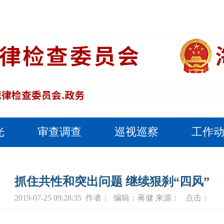
光
审查调查
巡视巡察
工作
抓住共性和突出问题 继续狠刹“四风”
2019-07-25 09:28:35 作者： 编辑：蒋健 来源： 点击：