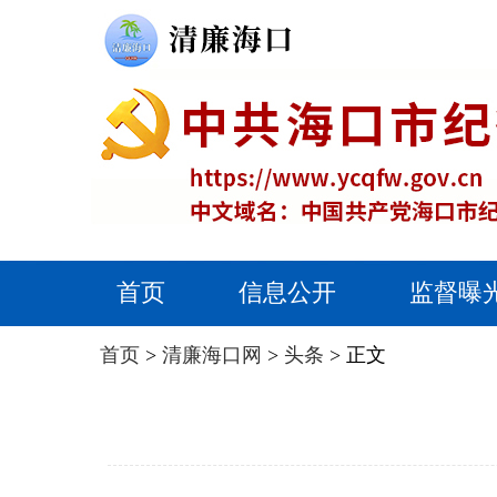
首页
信息公开
监督曝
首页
>
清廉海口网
>
头条
> 正文