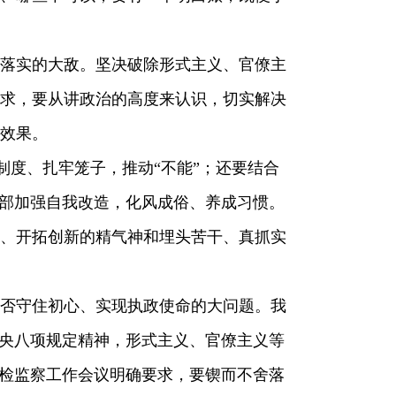
落实的大敌。坚决破除形式主义、官僚主
求，要从讲政治的高度来认识，切实解决
效果。
制度、扎牢笼子，推动“不能”；还要结合
干部加强自我改造，化风成俗、养成习惯。
、开拓创新的精气神和埋头苦干、真抓实
否守住初心、实现执政使命的大问题。我
中央八项规定精神，形式主义、官僚主义等
纪检监察工作会议明确要求，要锲而不舍落