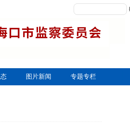
动态
图片新闻
专题专栏