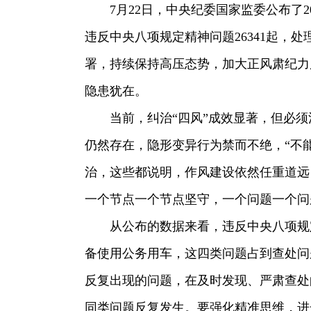
7月22日，中央纪委国家监委公布了
违反中央八项规定精神问题26341起，处
署，持续保持高压态势，加大正风肃纪力
隐患犹在。
当前，纠治“四风”成效显著，但必
仍然存在，隐形变异行为禁而不绝，“不
治，这些都说明，作风建设依然任重道远
一个节点一个节点坚守，一个问题一个问
从公布的数据来看，违反中央八项规
备使用公务用车，这四类问题占到查处问
反复出现的问题，在及时发现、严肃查处
同类问题反复发生。要强化精准思维，进