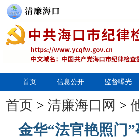
首页
信息公开
监督曝光
首页
>
清廉海口网
>
金华“法官艳照门