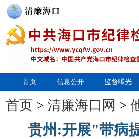
首页
信息公开
监督曝光
首页
>
清廉海口网
>
贵州:开展"带病